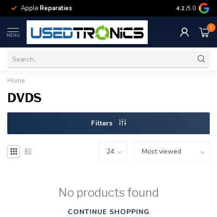
Apple
Reparaties
Samsung
Rep
4.2
/5.0
0
MENU
Home
DVDS
Filters
No products found
CONTINUE SHOPPING