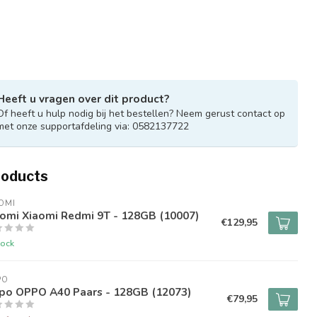
Heeft u vragen over dit product?
Of heeft u hulp nodig bij het bestellen? Neem gerust contact op
met onze supportafdeling via: 0582137722
roducts
OMI
aomi Xiaomi Redmi 9T - 128GB (10007)
€129,95
tock
PO
po OPPO A40 Paars - 128GB (12073)
€79,95