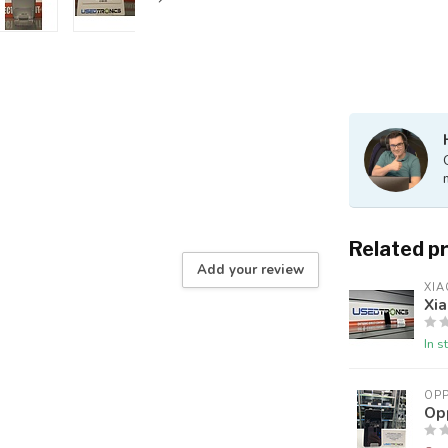
Related p
Add your review
XIA
Xi
In s
OP
Op