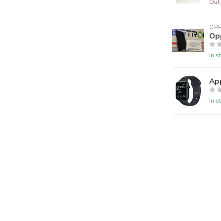
Out 
OP
Op
In s
Ap
In s