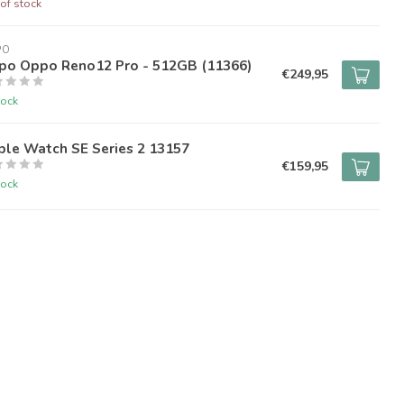
of stock
PO
po Oppo Reno12 Pro - 512GB (11366)
€249,95
tock
ple Watch SE Series 2 13157
€159,95
tock