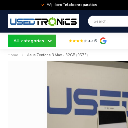
Wij doen
Telefoonreparaties
All categories
4.2
/5
Home
/
Asus Zenfone 3 Max - 32GB (9573)