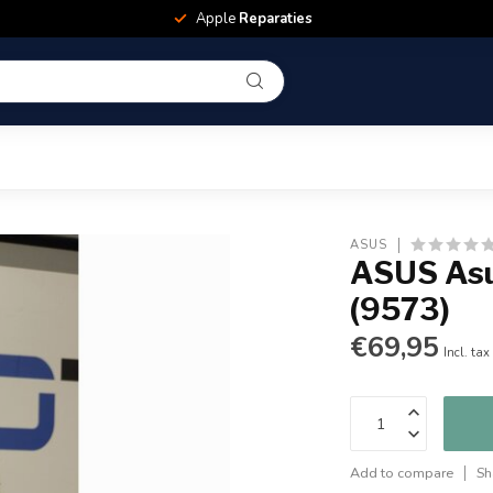
Apple
Reparaties
ASUS
ASUS Asu
(9573)
€69,95
Incl. tax
Add to compare
Sh