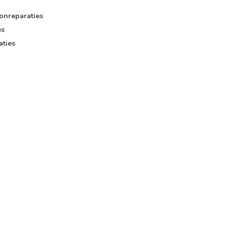
onreparaties
es
aties