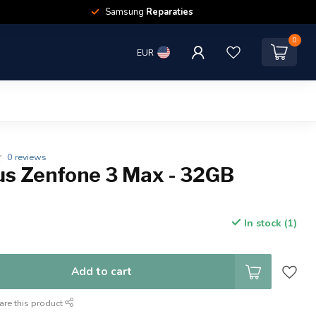
Samsung
Reparaties
0
EUR
0 reviews
s Zenfone 3 Max - 32GB
In stock (1)
Add to cart
are this product