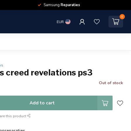
Samsung
Reparaties
0
EUR
ws
s creed revelations ps3
Out of stock
Add to cart
are this product
onreparaties