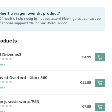
Heeft u vragen over dit product?
Of heeft u hulp nodig bij het bestellen? Neem gerust contact op
met onze supportafdeling via: 0582137722
roducts
 Driver ps3
€4,99
tock
y of Overlord - Xbox 360
€11,99
tock
o jurassic world/PS3
€7,99
tock