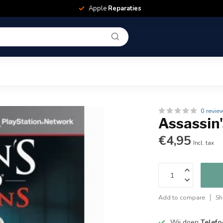
Apple
Reparaties
0 revie
Assassin'
€4,95
Incl. tax
Add to compare
Sh
Wij doen
Telefo