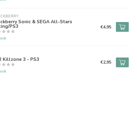
ACKBERRY
ckberry Sonic & SEGA All-Stars
cing/PS3
€4,95
tock
 Killzone 3 - PS3
€2,95
tock