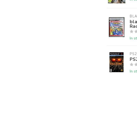
BL
bla
Ra
In s
PS2
PS2
In s