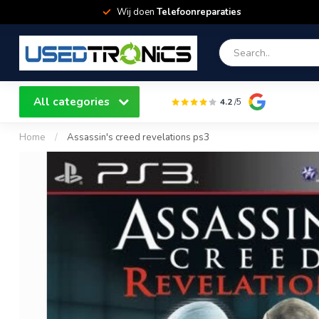
Wij doen
Telefoonreparaties
All categories
4.2
/5
Home
/
Assassin's creed revelations ps3