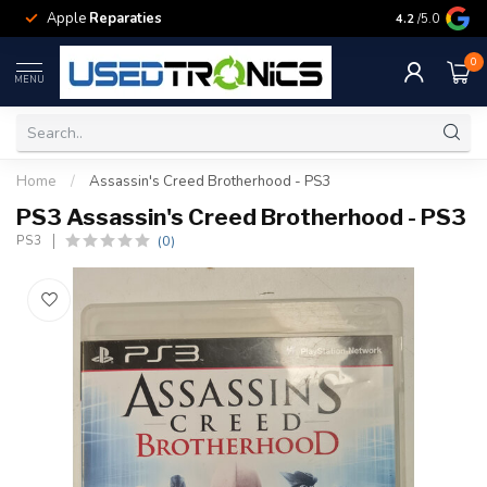
Apple
Reparaties
Samsung
Rep
4.2
/5.0
0
MENU
Home
/
Assassin's Creed Brotherhood - PS3
PS3 Assassin's Creed Brotherhood - PS3
(0)
PS3