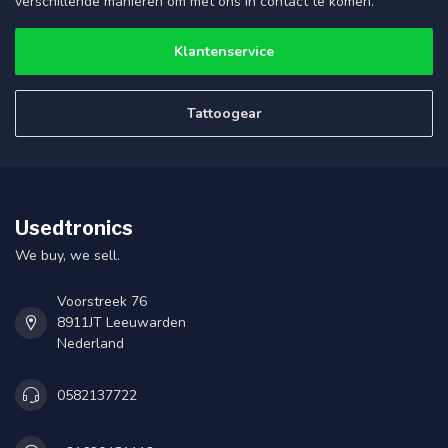
verschillende manieren om met ons in contact te komen.
Klantenservice
Tattoogear
Usedtronics
We buy, we sell.
Voorstreek 76
8911JT Leeuwarden
Nederland
0582137722