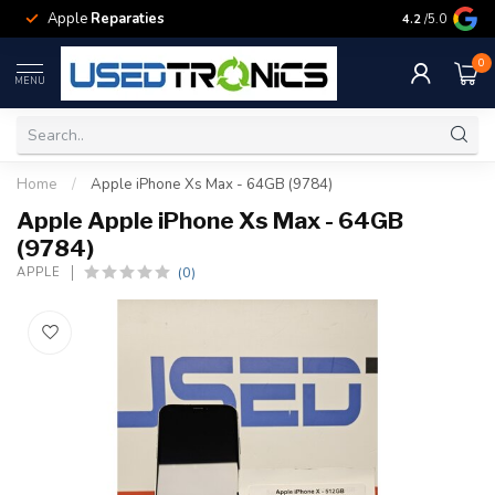
Apple
Reparaties
Samsung
Rep
4.2
/5.0
0
MENU
Home
/
Apple iPhone Xs Max - 64GB (9784)
Apple Apple iPhone Xs Max - 64GB
(9784)
(0)
APPLE