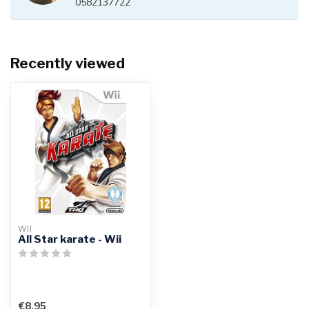
0582137722
Recently viewed
WII
All Star karate - Wii
€8,95