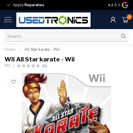
Apple
Reparaties
Samsung
Rep
4.2
/5.0
0
MENU
Home
/
All Star karate - Wii
WII All Star karate - Wii
(0)
WII