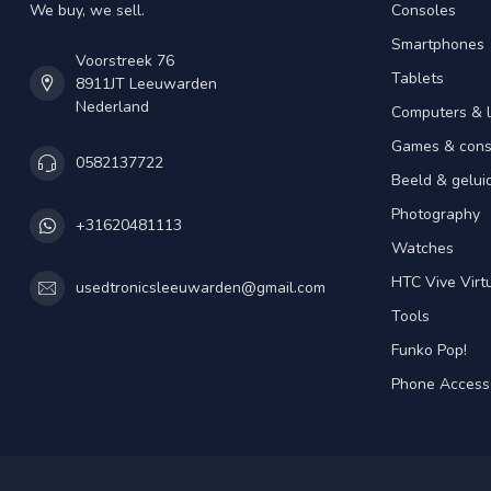
We buy, we sell.
Consoles
Smartphones
Voorstreek 76
Tablets
8911JT Leeuwarden
Nederland
Computers & 
Games & cons
0582137722
Beeld & gelui
Photography
+31620481113
Watches
HTC Vive Virtu
usedtronicsleeuwarden@gmail.com
Tools
Funko Pop!
Phone Access